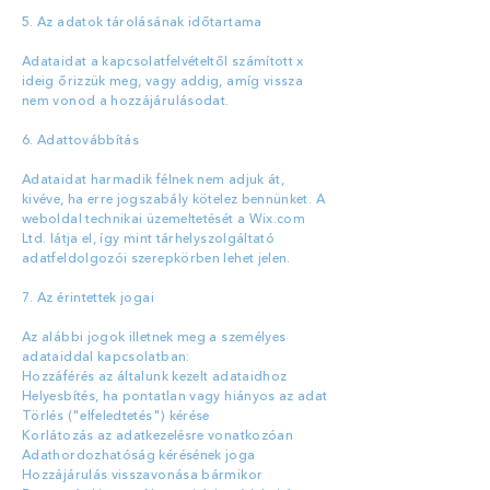
5. Az adatok tárolásának időtartama​
Adataidat a kapcsolatfelvételtől számított x
ideig őrizzük meg, vagy addig, amíg vissza
nem vonod a hozzájárulásodat.
6. Adattovábbítás​
Adataidat harmadik félnek nem adjuk át,
kivéve, ha erre jogszabály kötelez bennünket. A
weboldal technikai üzemeltetését a Wix.com
Ltd. látja el, így mint tárhelyszolgáltató
adatfeldolgozói szerepkörben lehet jelen.
7. Az érintettek jogai​
Az alábbi jogok illetnek meg a személyes
adataiddal kapcsolatban:
Hozzáférés az általunk kezelt adataidhoz
Helyesbítés, ha pontatlan vagy hiányos az adat
Törlés ("elfeledtetés") kérése
Korlátozás az adatkezelésre vonatkozóan
Adathordozhatóság kérésének joga
Hozzájárulás visszavonása bármikor