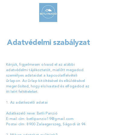
Adatvédelmi szabályzat
​Kérjük, figyelmesen olvasd el az alábbi
adatvédelmi tájékoztatót, mielőtt megadod
személyes adataidat a kapcsolatfelvételi
űrlapon. Az űrlap kitöltésével és elküldésével
megerősíted, hogy elolvastad és elfogadod az
itt leírt feltételeket.
1. Az adatkezelő adatai
​Adatkezelő neve: Betli Panzió
E-mail cím:
betlipanzio19@gmail.com
Postai cím: 8900 Zalaegerszeg, Ságodi út 94.