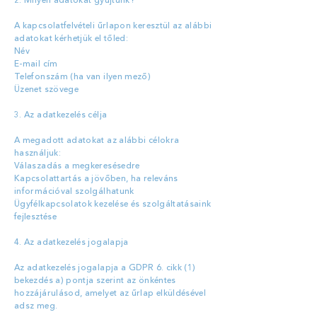
2. Milyen adatokat gyűjtünk?
​A kapcsolatfelvételi űrlapon keresztül az alábbi
adatokat kérhetjük el tőled:
Név
E-mail cím
Telefonszám (ha van ilyen mező)
Üzenet szövege
3. Az adatkezelés célja​
A megadott adatokat az alábbi célokra
használjuk:
Válaszadás a megkeresésedre
Kapcsolattartás a jövőben, ha releváns
információval szolgálhatunk
Ügyfélkapcsolatok kezelése és szolgáltatásaink
fejlesztése
4. Az adatkezelés jogalapja​
Az adatkezelés jogalapja a GDPR 6. cikk (1)
bekezdés a) pontja szerint az önkéntes
hozzájárulásod, amelyet az űrlap elküldésével
adsz meg.