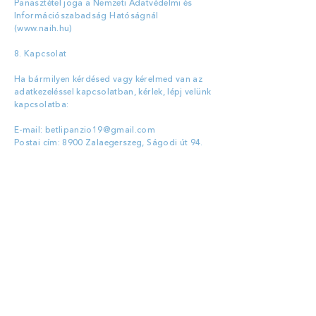
Panasztétel joga a Nemzeti Adatvédelmi és
Információszabadság Hatóságnál
(
www.naih.hu
)
8. Kapcsolat
​Ha bármilyen kérdésed vagy kérelmed van az
adatkezeléssel kapcsolatban, kérlek, lépj velünk
kapcsolatba:
E-mail:
betlipanzio19@gmail.com
Postai cím: 8900 Zalaegerszeg, Ságodi út 94.
Email:
betlipanzio19@gmail.com
Telefon:
+36306292906
Székhely: 8900, Zalaegerszeg, Ságodi út 94.
NTAK regisztrációs szám: PA19001428